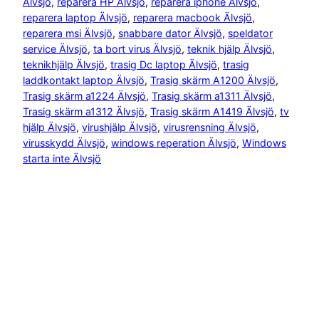
Älvsjö
, 
reparera HP Älvsjö
, 
reparera iphone Älvsjö
, 
reparera laptop Älvsjö
, 
reparera macbook Älvsjö
, 
reparera msi Älvsjö
, 
snabbare dator Älvsjö
, 
speldator
service Älvsjö
, 
ta bort virus Älvsjö
, 
teknik hjälp Älvsjö
, 
teknikhjälp Älvsjö
, 
trasig Dc laptop Älvsjö
, 
trasig
laddkontakt laptop Älvsjö
, 
Trasig skärm A1200 Älvsjö
, 
Trasig skärm a1224 Älvsjö
, 
Trasig skärm a1311 Älvsjö
, 
Trasig skärm a1312 Älvsjö
, 
Trasig skärm A1419 Älvsjö
, 
tv
hjälp Älvsjö
, 
virushjälp Älvsjö
, 
virusrensning Älvsjö
, 
virusskydd Älvsjö
, 
windows reperation Älvsjö
, 
Windows
starta inte Älvsjö