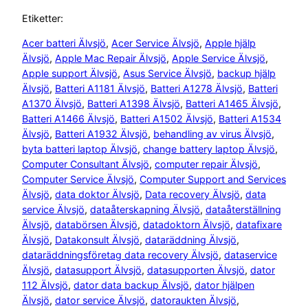
Etiketter:
Acer batteri Älvsjö
, 
Acer Service Älvsjö
, 
Apple hjälp
Älvsjö
, 
Apple Mac Repair Älvsjö
, 
Apple Service Älvsjö
, 
Apple support Älvsjö
, 
Asus Service Älvsjö
, 
backup hjälp
Älvsjö
, 
Batteri A1181 Älvsjö
, 
Batteri A1278 Älvsjö
, 
Batteri
A1370 Älvsjö
, 
Batteri A1398 Älvsjö
, 
Batteri A1465 Älvsjö
, 
Batteri A1466 Älvsjö
, 
Batteri A1502 Älvsjö
, 
Batteri A1534
Älvsjö
, 
Batteri A1932 Älvsjö
, 
behandling av virus Älvsjö
, 
byta batteri laptop Älvsjö
, 
change battery laptop Älvsjö
, 
Computer Consultant Älvsjö
, 
computer repair Älvsjö
, 
Computer Service Älvsjö
, 
Computer Support and Services
Älvsjö
, 
data doktor Älvsjö
, 
Data recovery Älvsjö
, 
data
service Älvsjö
, 
dataåterskapning Älvsjö
, 
dataåterställning
Älvsjö
, 
databörsen Älvsjö
, 
datadoktorn Älvsjö
, 
datafixare
Älvsjö
, 
Datakonsult Älvsjö
, 
dataräddning Älvsjö
, 
dataräddningsföretag data recovery Älvsjö
, 
dataservice
Älvsjö
, 
datasupport Älvsjö
, 
datasupporten Älvsjö
, 
dator
112 Älvsjö
, 
dator data backup Älvsjö
, 
dator hjälpen
Älvsjö
, 
dator service Älvsjö
, 
datoraukten Älvsjö
, 