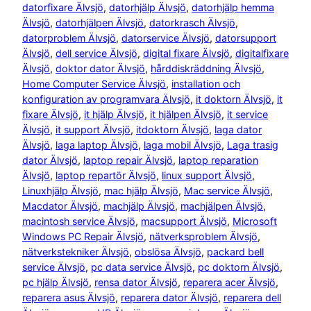
datorfixare Älvsjö
, 
datorhjälp Älvsjö
, 
datorhjälp hemma
Älvsjö
, 
datorhjälpen Älvsjö
, 
datorkrasch Älvsjö
, 
datorproblem Älvsjö
, 
datorservice Älvsjö
, 
datorsupport
Älvsjö
, 
dell service Älvsjö
, 
digital fixare Älvsjö
, 
digitalfixare
Älvsjö
, 
doktor dator Älvsjö
, 
hårddiskräddning Älvsjö
, 
Home Computer Service Älvsjö
, 
installation och
konfiguration av programvara Älvsjö
, 
it doktorn Älvsjö
, 
it
fixare Älvsjö
, 
it hjälp Älvsjö
, 
it hjälpen Älvsjö
, 
it service
Älvsjö
, 
it support Älvsjö
, 
itdoktorn Älvsjö
, 
laga dator
Älvsjö
, 
laga laptop Älvsjö
, 
laga mobil Älvsjö
, 
Laga trasig
dator Älvsjö
, 
laptop repair Älvsjö
, 
laptop reparation
Älvsjö
, 
laptop repartör Älvsjö
, 
linux support Älvsjö
, 
Linuxhjälp Älvsjö
, 
mac hjälp Älvsjö
, 
Mac service Älvsjö
, 
Macdator Älvsjö
, 
machjälp Älvsjö
, 
machjälpen Älvsjö
, 
macintosh service Älvsjö
, 
macsupport Älvsjö
, 
Microsoft
Windows PC Repair Älvsjö
, 
nätverksproblem Älvsjö
, 
nätverkstekniker Älvsjö
, 
obslösa Älvsjö
, 
packard bell
service Älvsjö
, 
pc data service Älvsjö
, 
pc doktorn Älvsjö
, 
pc hjälp Älvsjö
, 
rensa dator Älvsjö
, 
reparera acer Älvsjö
, 
reparera asus Älvsjö
, 
reparera dator Älvsjö
, 
reparera dell