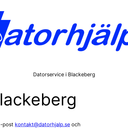
Datorservice i Blackeberg
Blackeberg
-post
kontakt@datorhjalp.se
och