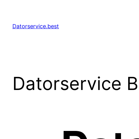
Hoppa
till
innehåll
Datorservice.best
Datorservice B