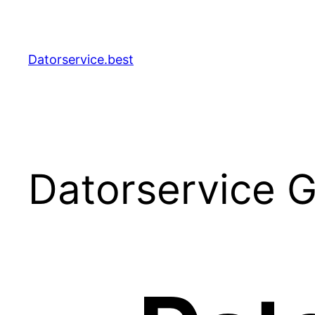
Hoppa
till
innehåll
Datorservice.best
Datorservice G