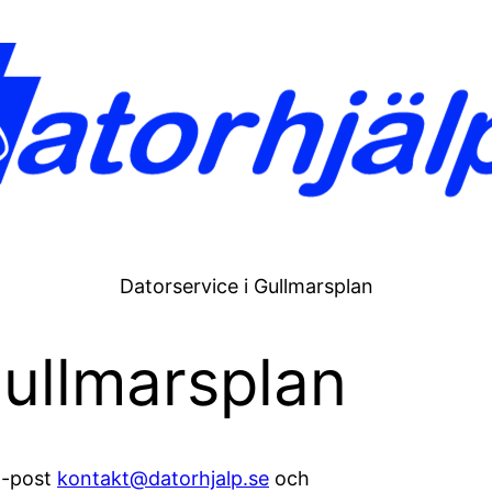
Datorservice i Gullmarsplan
ullmarsplan
-post
kontakt@datorhjalp.se
och