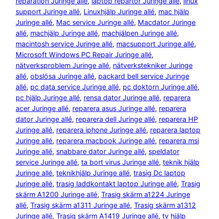
reparation Juringe allé
, 
laptop repartör Juringe allé
, 
linux
support Juringe allé
, 
Linuxhjälp Juringe allé
, 
mac hjälp
Juringe allé
, 
Mac service Juringe allé
, 
Macdator Juringe
allé
, 
machjälp Juringe allé
, 
machjälpen Juringe allé
, 
macintosh service Juringe allé
, 
macsupport Juringe allé
, 
Microsoft Windows PC Repair Juringe allé
, 
nätverksproblem Juringe allé
, 
nätverkstekniker Juringe
allé
, 
obslösa Juringe allé
, 
packard bell service Juringe
allé
, 
pc data service Juringe allé
, 
pc doktorn Juringe allé
, 
pc hjälp Juringe allé
, 
rensa dator Juringe allé
, 
reparera
acer Juringe allé
, 
reparera asus Juringe allé
, 
reparera
dator Juringe allé
, 
reparera dell Juringe allé
, 
reparera HP
Juringe allé
, 
reparera iphone Juringe allé
, 
reparera laptop
Juringe allé
, 
reparera macbook Juringe allé
, 
reparera msi
Juringe allé
, 
snabbare dator Juringe allé
, 
speldator
service Juringe allé
, 
ta bort virus Juringe allé
, 
teknik hjälp
Juringe allé
, 
teknikhjälp Juringe allé
, 
trasig Dc laptop
Juringe allé
, 
trasig laddkontakt laptop Juringe allé
, 
Trasig
skärm A1200 Juringe allé
, 
Trasig skärm a1224 Juringe
allé
, 
Trasig skärm a1311 Juringe allé
, 
Trasig skärm a1312
Juringe allé
, 
Trasig skärm A1419 Juringe allé
, 
tv hjälp