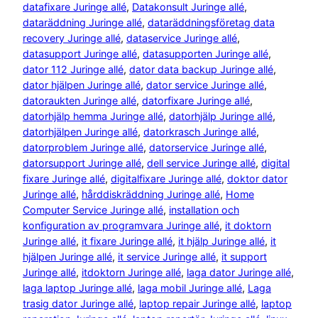
datafixare Juringe allé
, 
Datakonsult Juringe allé
, 
dataräddning Juringe allé
, 
dataräddningsföretag data
recovery Juringe allé
, 
dataservice Juringe allé
, 
datasupport Juringe allé
, 
datasupporten Juringe allé
, 
dator 112 Juringe allé
, 
dator data backup Juringe allé
, 
dator hjälpen Juringe allé
, 
dator service Juringe allé
, 
datoraukten Juringe allé
, 
datorfixare Juringe allé
, 
datorhjälp hemma Juringe allé
, 
datorhjälp Juringe allé
, 
datorhjälpen Juringe allé
, 
datorkrasch Juringe allé
, 
datorproblem Juringe allé
, 
datorservice Juringe allé
, 
datorsupport Juringe allé
, 
dell service Juringe allé
, 
digital
fixare Juringe allé
, 
digitalfixare Juringe allé
, 
doktor dator
Juringe allé
, 
hårddiskräddning Juringe allé
, 
Home
Computer Service Juringe allé
, 
installation och
konfiguration av programvara Juringe allé
, 
it doktorn
Juringe allé
, 
it fixare Juringe allé
, 
it hjälp Juringe allé
, 
it
hjälpen Juringe allé
, 
it service Juringe allé
, 
it support
Juringe allé
, 
itdoktorn Juringe allé
, 
laga dator Juringe allé
, 
laga laptop Juringe allé
, 
laga mobil Juringe allé
, 
Laga
trasig dator Juringe allé
, 
laptop repair Juringe allé
, 
laptop