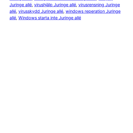
Juringe allé
, 
virushjälp Juringe allé
, 
virusrensning Juringe
allé
, 
virusskydd Juringe allé
, 
windows reperation Juringe
allé
, 
Windows starta inte Juringe allé