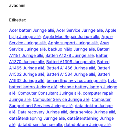
av
admin
Etiketter:
Acer batteri Juringe allé
, 
Acer Service Juringe allé
, 
Apple
hjälp Juringe allé
, 
Apple Mac Repair Juringe allé
, 
Apple
Service Juringe allé
, 
Apple support Juringe allé
, 
Asus
Service Juringe allé
, 
backup hjälp Juringe allé
, 
Batteri
A1181 Juringe allé
, 
Batteri A1278 Juringe allé
, 
Batteri
A1370 Juringe allé
, 
Batteri A1398 Juringe allé
, 
Batteri
A1465 Juringe allé
, 
Batteri A1466 Juringe allé
, 
Batteri
A1502 Juringe allé
, 
Batteri A1534 Juringe allé
, 
Batteri
A1932 Juringe allé
, 
behandling av virus Juringe allé
, 
byta
batteri laptop Juringe allé
, 
change battery laptop Juringe
allé
, 
Computer Consultant Juringe allé
, 
computer repair
Juringe allé
, 
Computer Service Juringe allé
, 
Computer
Support and Services Juringe allé
, 
data doktor Juringe
allé
, 
Data recovery Juringe allé
, 
data service Juringe allé
, 
dataåterskapning Juringe allé
, 
dataåterställning Juringe
allé
, 
databörsen Juringe allé
, 
datadoktorn Juringe allé
, 