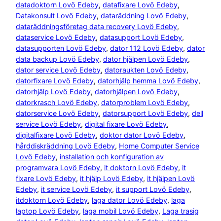
datadoktorn Lovö Edeby
, 
datafixare Lovö Edeby
, 
Datakonsult Lovö Edeby
, 
dataräddning Lovö Edeby
, 
dataräddningsföretag data recovery Lovö Edeby
, 
dataservice Lovö Edeby
, 
datasupport Lovö Edeby
, 
datasupporten Lovö Edeby
, 
dator 112 Lovö Edeby
, 
dator
data backup Lovö Edeby
, 
dator hjälpen Lovö Edeby
, 
dator service Lovö Edeby
, 
datoraukten Lovö Edeby
, 
datorfixare Lovö Edeby
, 
datorhjälp hemma Lovö Edeby
, 
datorhjälp Lovö Edeby
, 
datorhjälpen Lovö Edeby
, 
datorkrasch Lovö Edeby
, 
datorproblem Lovö Edeby
, 
datorservice Lovö Edeby
, 
datorsupport Lovö Edeby
, 
dell
service Lovö Edeby
, 
digital fixare Lovö Edeby
, 
digitalfixare Lovö Edeby
, 
doktor dator Lovö Edeby
, 
hårddiskräddning Lovö Edeby
, 
Home Computer Service
Lovö Edeby
, 
installation och konfiguration av
programvara Lovö Edeby
, 
it doktorn Lovö Edeby
, 
it
fixare Lovö Edeby
, 
it hjälp Lovö Edeby
, 
it hjälpen Lovö
Edeby
, 
it service Lovö Edeby
, 
it support Lovö Edeby
, 
itdoktorn Lovö Edeby
, 
laga dator Lovö Edeby
, 
laga
laptop Lovö Edeby
, 
laga mobil Lovö Edeby
, 
Laga trasig