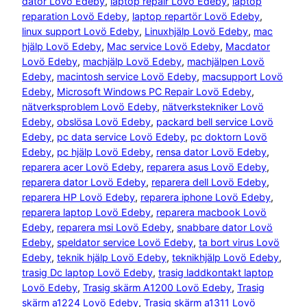
dator Lovö Edeby
, 
laptop repair Lovö Edeby
, 
laptop
reparation Lovö Edeby
, 
laptop repartör Lovö Edeby
, 
linux support Lovö Edeby
, 
Linuxhjälp Lovö Edeby
, 
mac
hjälp Lovö Edeby
, 
Mac service Lovö Edeby
, 
Macdator
Lovö Edeby
, 
machjälp Lovö Edeby
, 
machjälpen Lovö
Edeby
, 
macintosh service Lovö Edeby
, 
macsupport Lovö
Edeby
, 
Microsoft Windows PC Repair Lovö Edeby
, 
nätverksproblem Lovö Edeby
, 
nätverkstekniker Lovö
Edeby
, 
obslösa Lovö Edeby
, 
packard bell service Lovö
Edeby
, 
pc data service Lovö Edeby
, 
pc doktorn Lovö
Edeby
, 
pc hjälp Lovö Edeby
, 
rensa dator Lovö Edeby
, 
reparera acer Lovö Edeby
, 
reparera asus Lovö Edeby
, 
reparera dator Lovö Edeby
, 
reparera dell Lovö Edeby
, 
reparera HP Lovö Edeby
, 
reparera iphone Lovö Edeby
, 
reparera laptop Lovö Edeby
, 
reparera macbook Lovö
Edeby
, 
reparera msi Lovö Edeby
, 
snabbare dator Lovö
Edeby
, 
speldator service Lovö Edeby
, 
ta bort virus Lovö
Edeby
, 
teknik hjälp Lovö Edeby
, 
teknikhjälp Lovö Edeby
, 
trasig Dc laptop Lovö Edeby
, 
trasig laddkontakt laptop
Lovö Edeby
, 
Trasig skärm A1200 Lovö Edeby
, 
Trasig
skärm a1224 Lovö Edeby
, 
Trasig skärm a1311 Lovö