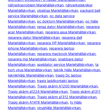
nätverksproblem Mariehällskyrkan
, 
nätverkstekniker
Mariehällskyrkan
, 
obslösa Mariehällskyrkan
, 
packard bell
service Mariehällskyrkan
, 
pc data service
Mariehällskyrkan
, 
pc doktorn Mariehällskyrkan
, 
pc hjälp
Mariehällskyrkan
, 
rensa dator Mariehällskyrkan
, 
reparera
acer Mariehällskyrkan
, 
reparera asus Mariehällskyrkan
, 
reparera dator Mariehällskyrkan
, 
reparera dell
Mariehällskyrkan
, 
reparera HP Mariehällskyrkan
, 
reparera
iphone Mariehällskyrkan
, 
reparera laptop
Mariehällskyrkan
, 
reparera macbook Mariehällskyrkan
, 
reparera msi Mariehällskyrkan
, 
snabbare dator
Mariehällskyrkan
, 
speldator service Mariehällskyrkan
, 
ta
bort virus Mariehällskyrkan
, 
teknik hjälp Mariehällskyrkan
, 
teknikhjälp Mariehällskyrkan
, 
trasig Dc laptop
Mariehällskyrkan
, 
trasig laddkontakt laptop
Mariehällskyrkan
, 
Trasig skärm A1200 Mariehällskyrkan
, 
Trasig skärm a1224 Mariehällskyrkan
, 
Trasig skärm a1311
Mariehällskyrkan
, 
Trasig skärm a1312 Mariehällskyrkan
, 
Trasig skärm A1419 Mariehällskyrkan
, 
tv hjälp
Mariehällskyrkan
, 
virushjälp Mariehällskyrkan
, 