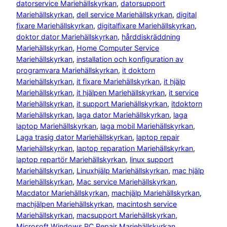
datorservice Mariehällskyrkan
, 
datorsupport
Mariehällskyrkan
, 
dell service Mariehällskyrkan
, 
digital
fixare Mariehällskyrkan
, 
digitalfixare Mariehällskyrkan
, 
doktor dator Mariehällskyrkan
, 
hårddiskräddning
Mariehällskyrkan
, 
Home Computer Service
Mariehällskyrkan
, 
installation och konfiguration av
programvara Mariehällskyrkan
, 
it doktorn
Mariehällskyrkan
, 
it fixare Mariehällskyrkan
, 
it hjälp
Mariehällskyrkan
, 
it hjälpen Mariehällskyrkan
, 
it service
Mariehällskyrkan
, 
it support Mariehällskyrkan
, 
itdoktorn
Mariehällskyrkan
, 
laga dator Mariehällskyrkan
, 
laga
laptop Mariehällskyrkan
, 
laga mobil Mariehällskyrkan
, 
Laga trasig dator Mariehällskyrkan
, 
laptop repair
Mariehällskyrkan
, 
laptop reparation Mariehällskyrkan
, 
laptop repartör Mariehällskyrkan
, 
linux support
Mariehällskyrkan
, 
Linuxhjälp Mariehällskyrkan
, 
mac hjälp
Mariehällskyrkan
, 
Mac service Mariehällskyrkan
, 
Macdator Mariehällskyrkan
, 
machjälp Mariehällskyrkan
, 
machjälpen Mariehällskyrkan
, 
macintosh service
Mariehällskyrkan
, 
macsupport Mariehällskyrkan
, 
Microsoft Windows PC Repair Mariehällskyrkan
, 