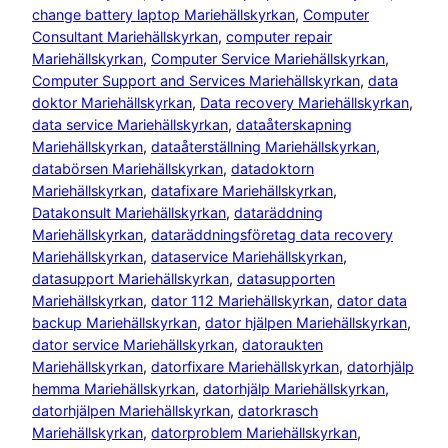
change battery laptop Mariehällskyrkan
, 
Computer
Consultant Mariehällskyrkan
, 
computer repair
Mariehällskyrkan
, 
Computer Service Mariehällskyrkan
, 
Computer Support and Services Mariehällskyrkan
, 
data
doktor Mariehällskyrkan
, 
Data recovery Mariehällskyrkan
, 
data service Mariehällskyrkan
, 
dataåterskapning
Mariehällskyrkan
, 
dataåterställning Mariehällskyrkan
, 
databörsen Mariehällskyrkan
, 
datadoktorn
Mariehällskyrkan
, 
datafixare Mariehällskyrkan
, 
Datakonsult Mariehällskyrkan
, 
dataräddning
Mariehällskyrkan
, 
dataräddningsföretag data recovery
Mariehällskyrkan
, 
dataservice Mariehällskyrkan
, 
datasupport Mariehällskyrkan
, 
datasupporten
Mariehällskyrkan
, 
dator 112 Mariehällskyrkan
, 
dator data
backup Mariehällskyrkan
, 
dator hjälpen Mariehällskyrkan
, 
dator service Mariehällskyrkan
, 
datoraukten
Mariehällskyrkan
, 
datorfixare Mariehällskyrkan
, 
datorhjälp
hemma Mariehällskyrkan
, 
datorhjälp Mariehällskyrkan
, 
datorhjälpen Mariehällskyrkan
, 
datorkrasch
Mariehällskyrkan
, 
datorproblem Mariehällskyrkan
, 