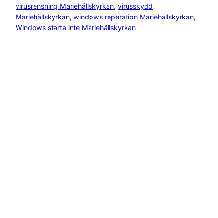
virusrensning Mariehällskyrkan
, 
virusskydd
Mariehällskyrkan
, 
windows reperation Mariehällskyrkan
, 
Windows starta inte Mariehällskyrkan