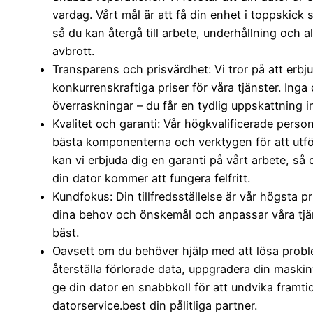
vardag. Vårt mål är att få din enhet i toppskick
så du kan återgå till arbete, underhållning och a
avbrott.
Transparens och prisvärdhet: Vi tror på att erbj
konkurrenskraftiga priser för våra tjänster. Inga 
överraskningar – du får en tydlig uppskattning in
Kvalitet och garanti: Vår högkvalificerade pers
bästa komponenterna och verktygen för att utför
kan vi erbjuda dig en garanti på vårt arbete, så 
din dator kommer att fungera felfritt.
Kundfokus: Din tillfredsställelse är vår högsta pri
dina behov och önskemål och anpassar våra tjän
bäst.
Oavsett om du behöver hjälp med att lösa probl
återställa förlorade data, uppgradera din maskinv
ge din dator en snabbkoll för att undvika framti
datorservice.best din pålitliga partner.