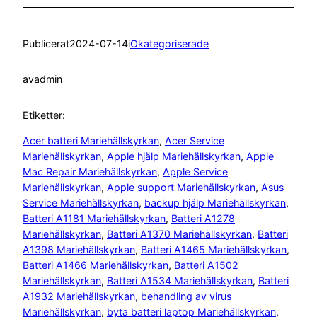
Publicerat
2024-07-14
i
Okategoriserade
av
admin
Etiketter:
Acer batteri Mariehällskyrkan
, 
Acer Service
Mariehällskyrkan
, 
Apple hjälp Mariehällskyrkan
, 
Apple
Mac Repair Mariehällskyrkan
, 
Apple Service
Mariehällskyrkan
, 
Apple support Mariehällskyrkan
, 
Asus
Service Mariehällskyrkan
, 
backup hjälp Mariehällskyrkan
, 
Batteri A1181 Mariehällskyrkan
, 
Batteri A1278
Mariehällskyrkan
, 
Batteri A1370 Mariehällskyrkan
, 
Batteri
A1398 Mariehällskyrkan
, 
Batteri A1465 Mariehällskyrkan
, 
Batteri A1466 Mariehällskyrkan
, 
Batteri A1502
Mariehällskyrkan
, 
Batteri A1534 Mariehällskyrkan
, 
Batteri
A1932 Mariehällskyrkan
, 
behandling av virus
Mariehällskyrkan
, 
byta batteri laptop Mariehällskyrkan
, 