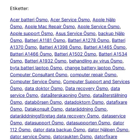
Etiketter:
Acer batteri Ösmo
, 
Acer Service Ösmo
, 
Apple hjälp
Ösmo
, 
Apple Mac Repair Ösmo
, 
Apple Service Ösmo
, 
Apple support Ösmo
, 
Asus Service Ösmo
, 
backup hjälp
Ösmo
, 
Batteri A1181 Ösmo
, 
Batteri A1278 Ösmo
, 
Batteri
A1370 Ösmo
, 
Batteri A1398 Ösmo
, 
Batteri A1465 Ösmo
, 
Batteri A1466 Ösmo
, 
Batteri A1502 Ösmo
, 
Batteri A1534
Ösmo
, 
Batteri A1932 Ösmo
, 
behandling av virus Ösmo
, 
byta batteri laptop Ösmo
, 
change battery laptop Ösmo
, 
Computer Consultant Ösmo
, 
computer repair Ösmo
, 
Computer Service Ösmo
, 
Computer Support and Services
Ösmo
, 
data doktor Ösmo
, 
Data recovery Ösmo
, 
data
service Ösmo
, 
dataåterskapning Ösmo
, 
dataåterställning
Ösmo
, 
databörsen Ösmo
, 
datadoktorn Ösmo
, 
datafixare
Ösmo
, 
Datakonsult Ösmo
, 
dataräddning Ösmo
, 
dataräddningsföretag data recovery Ösmo
, 
dataservice
Ösmo
, 
datasupport Ösmo
, 
datasupporten Ösmo
, 
dator
112 Ösmo
, 
dator data backup Ösmo
, 
dator hjälpen Ösmo
, 
dator service Ösmo
, 
datoraukten Ösmo
, 
datorfixare