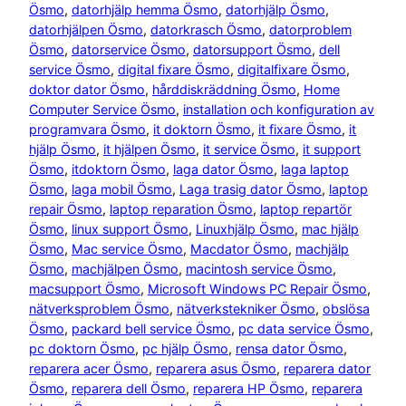
Ösmo
, 
datorhjälp hemma Ösmo
, 
datorhjälp Ösmo
, 
datorhjälpen Ösmo
, 
datorkrasch Ösmo
, 
datorproblem
Ösmo
, 
datorservice Ösmo
, 
datorsupport Ösmo
, 
dell
service Ösmo
, 
digital fixare Ösmo
, 
digitalfixare Ösmo
, 
doktor dator Ösmo
, 
hårddiskräddning Ösmo
, 
Home
Computer Service Ösmo
, 
installation och konfiguration av
programvara Ösmo
, 
it doktorn Ösmo
, 
it fixare Ösmo
, 
it
hjälp Ösmo
, 
it hjälpen Ösmo
, 
it service Ösmo
, 
it support
Ösmo
, 
itdoktorn Ösmo
, 
laga dator Ösmo
, 
laga laptop
Ösmo
, 
laga mobil Ösmo
, 
Laga trasig dator Ösmo
, 
laptop
repair Ösmo
, 
laptop reparation Ösmo
, 
laptop repartör
Ösmo
, 
linux support Ösmo
, 
Linuxhjälp Ösmo
, 
mac hjälp
Ösmo
, 
Mac service Ösmo
, 
Macdator Ösmo
, 
machjälp
Ösmo
, 
machjälpen Ösmo
, 
macintosh service Ösmo
, 
macsupport Ösmo
, 
Microsoft Windows PC Repair Ösmo
, 
nätverksproblem Ösmo
, 
nätverkstekniker Ösmo
, 
obslösa
Ösmo
, 
packard bell service Ösmo
, 
pc data service Ösmo
, 
pc doktorn Ösmo
, 
pc hjälp Ösmo
, 
rensa dator Ösmo
, 
reparera acer Ösmo
, 
reparera asus Ösmo
, 
reparera dator
Ösmo
, 
reparera dell Ösmo
, 
reparera HP Ösmo
, 
reparera