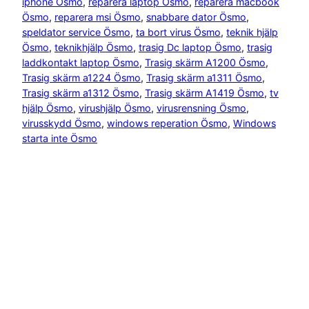
iphone Ösmo
, 
reparera laptop Ösmo
, 
reparera macbook
Ösmo
, 
reparera msi Ösmo
, 
snabbare dator Ösmo
, 
speldator service Ösmo
, 
ta bort virus Ösmo
, 
teknik hjälp
Ösmo
, 
teknikhjälp Ösmo
, 
trasig Dc laptop Ösmo
, 
trasig
laddkontakt laptop Ösmo
, 
Trasig skärm A1200 Ösmo
, 
Trasig skärm a1224 Ösmo
, 
Trasig skärm a1311 Ösmo
, 
Trasig skärm a1312 Ösmo
, 
Trasig skärm A1419 Ösmo
, 
tv
hjälp Ösmo
, 
virushjälp Ösmo
, 
virusrensning Ösmo
, 
virusskydd Ösmo
, 
windows reperation Ösmo
, 
Windows
starta inte Ösmo