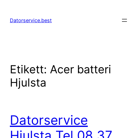
Hoppa
till
Datorservice.best
innehåll
Etikett:
Acer batteri
Hjulsta
Datorservice
Hjulsta Tel 08 37