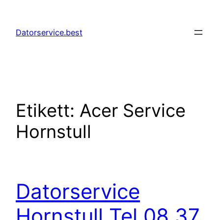
Hoppa
till
Datorservice.best
innehåll
Etikett:
Acer Service
Hornstull
Datorservice
Hornstull Tel 08 37