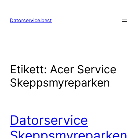
Hoppa
till
Datorservice.best
innehåll
Etikett:
Acer Service
Skeppsmyreparken
Datorservice
Skeppsmyreparken