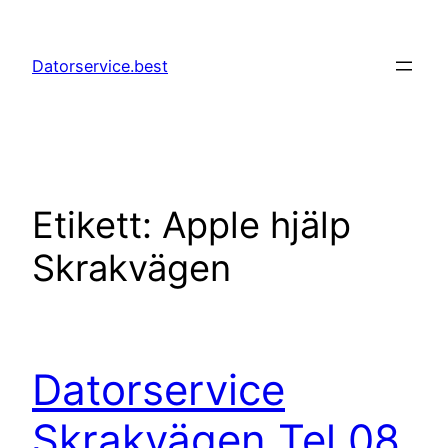
Hoppa
till
Datorservice.best
innehåll
Etikett:
Apple hjälp
Skrakvägen
Datorservice
Skrakvägen Tel 08