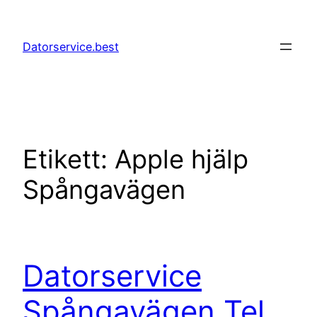
Hoppa
till
Datorservice.best
innehåll
Etikett:
Apple hjälp
Spångavägen
Datorservice
Spångavägen Tel