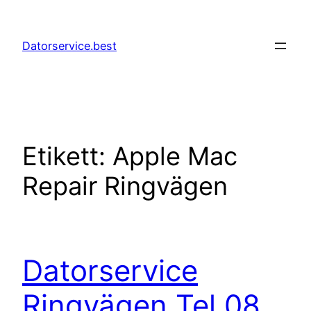
Hoppa
till
Datorservice.best
innehåll
Etikett:
Apple Mac
Repair Ringvägen
Datorservice
Ringvägen Tel 08