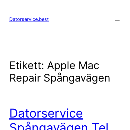
Hoppa
till
Datorservice.best
innehåll
Etikett:
Apple Mac
Repair Spångavägen
Datorservice
Spångavägen Tel