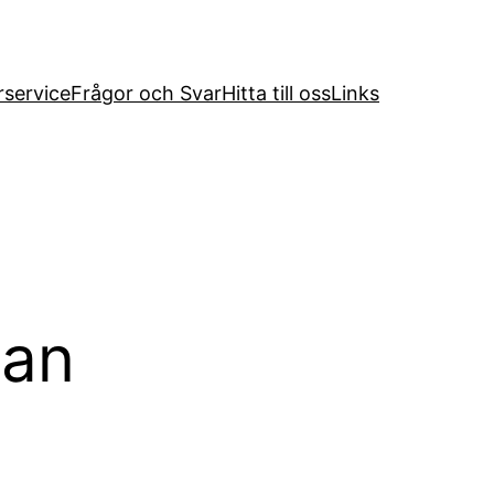
service
Frågor och Svar
Hitta till oss
Links
tan