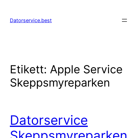
Hoppa
till
Datorservice.best
innehåll
Etikett:
Apple Service
Skeppsmyreparken
Datorservice
Skeppsmyreparken