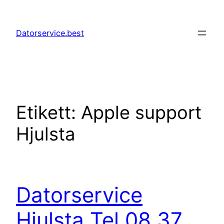
Hoppa
till
Datorservice.best
innehåll
Etikett:
Apple support
Hjulsta
Datorservice
Hjulsta Tel 08 37