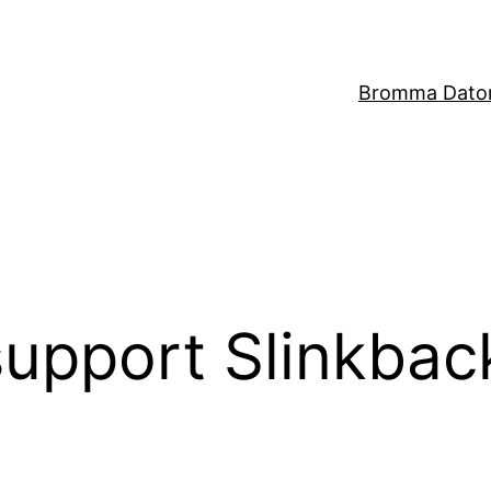
Bromma Dator
support Slinkbac