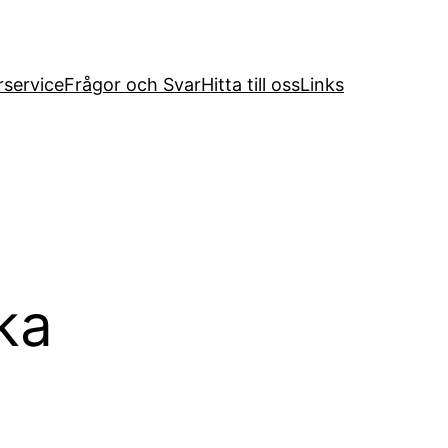
service
Frågor och Svar
Hitta till oss
Links
ka