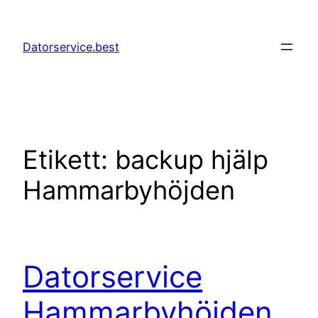
Hoppa
till
Datorservice.best
innehåll
Etikett:
backup hjälp
Hammarbyhöjden
Datorservice
Hammarbyhöjden