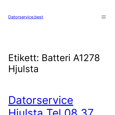
Hoppa
till
Datorservice.best
innehåll
Etikett:
Batteri A1278
Hjulsta
Datorservice
Hjulsta Tel 08 37