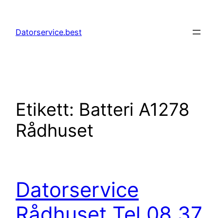
Hoppa
till
Datorservice.best
innehåll
Etikett:
Batteri A1278
Rådhuset
Datorservice
Rådhuset Tel 08 37