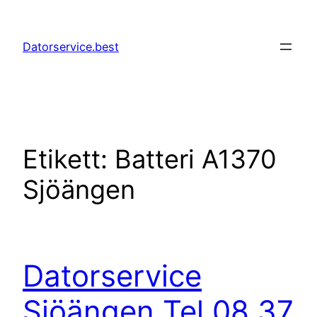
Hoppa
till
Datorservice.best
innehåll
Etikett:
Batteri A1370
Sjöängen
Datorservice
Sjöängen Tel 08 37