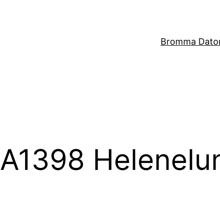
Bromma Dator
i A1398 Helenelu