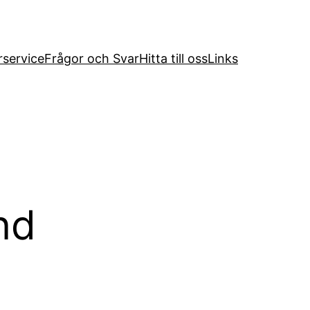
service
Frågor och Svar
Hitta till oss
Links
nd