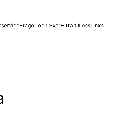
service
Frågor och Svar
Hitta till oss
Links
a