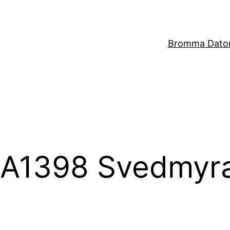
Bromma Dator
i A1398 Svedmyr