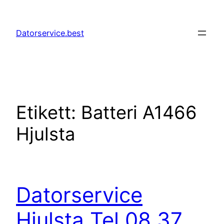
Hoppa
till
Datorservice.best
innehåll
Etikett:
Batteri A1466
Hjulsta
Datorservice
Hjulsta Tel 08 37