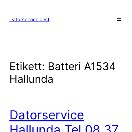
Hoppa
till
Datorservice.best
innehåll
Etikett:
Batteri A1534
Hallunda
Datorservice
Hallunda Tel 08 37