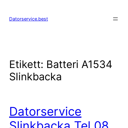
Hoppa
till
Datorservice.best
innehåll
Etikett:
Batteri A1534
Slinkbacka
Datorservice
Slinkbacka Tel 08