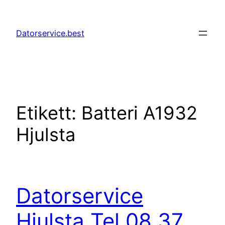
Hoppa
till
Datorservice.best
innehåll
Etikett:
Batteri A1932
Hjulsta
Datorservice
Hjulsta Tel 08 37