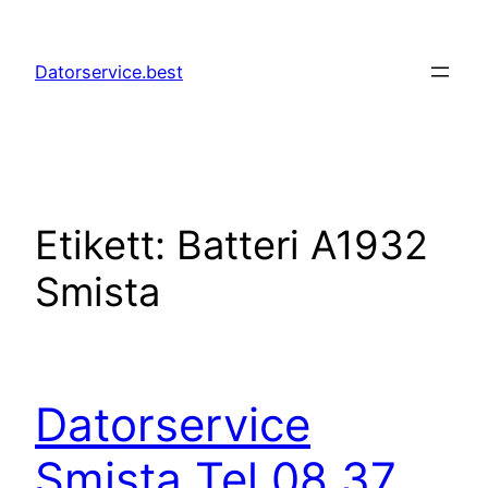
Hoppa
till
Datorservice.best
innehåll
Etikett:
Batteri A1932
Smista
Datorservice
Smista Tel 08 37