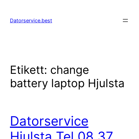
Hoppa
till
Datorservice.best
innehåll
Etikett:
change
battery laptop Hjulsta
Datorservice
Hjulsta Tel 08 37