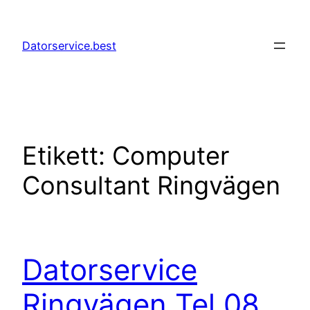
Hoppa
till
Datorservice.best
innehåll
Etikett:
Computer
Consultant Ringvägen
Datorservice
Ringvägen Tel 08