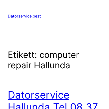
Hoppa
till
Datorservice.best
innehåll
Etikett:
computer
repair Hallunda
Datorservice
Hallunda Tel 08 37