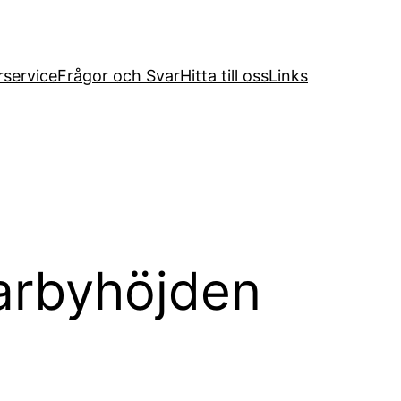
service
Frågor och Svar
Hitta till oss
Links
arbyhöjden