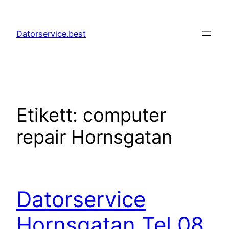
Hoppa
till
Datorservice.best
innehåll
Etikett:
computer
repair Hornsgatan
Datorservice
Hornsgatan Tel 08