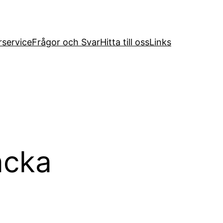
service
Frågor och Svar
Hitta till oss
Links
acka