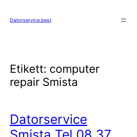
Hoppa
till
Datorservice.best
innehåll
Etikett:
computer
repair Smista
Datorservice
Smista Tel 08 37