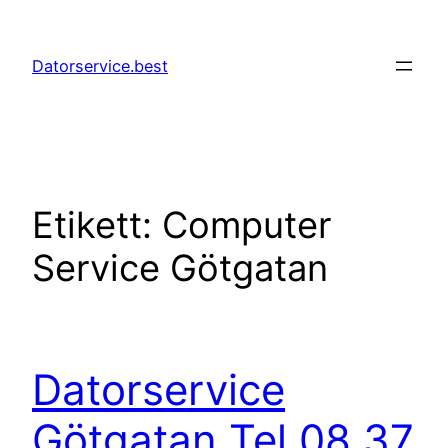
Hoppa
till
Datorservice.best
innehåll
Etikett:
Computer
Service Götgatan
Datorservice
Götgatan Tel 08 37