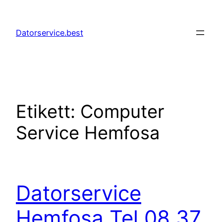
Hoppa
till
Datorservice.best
innehåll
Etikett:
Computer
Service Hemfosa
Datorservice
Hemfosa Tel 08 37