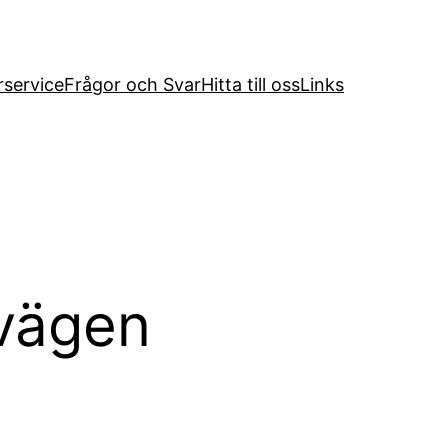
service
Frågor och Svar
Hitta till oss
Links
vägen