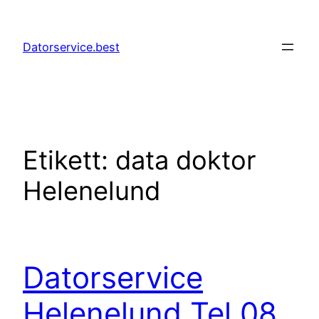
Hoppa
till
Datorservice.best
innehåll
Etikett:
data doktor
Helenelund
Datorservice
Helenelund Tel 08