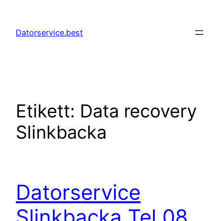
Hoppa
till
Datorservice.best
innehåll
Etikett:
Data recovery
Slinkbacka
Datorservice
Slinkbacka Tel 08