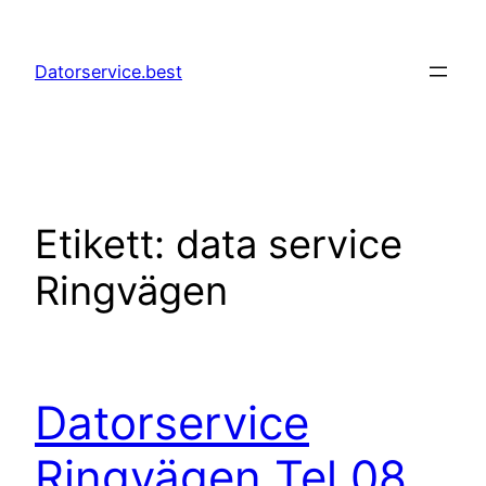
Hoppa
till
Datorservice.best
innehåll
Etikett:
data service
Ringvägen
Datorservice
Ringvägen Tel 08