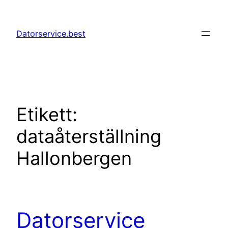
Hoppa
till
Datorservice.best
innehåll
Etikett:
dataåterställning
Hallonbergen
Datorservice