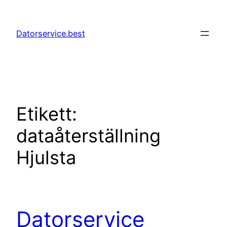
Hoppa
till
Datorservice.best
innehåll
Etikett:
dataåterställning
Hjulsta
Datorservice