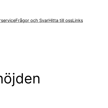
service
Frågor och Svar
Hitta till oss
Links
höjden