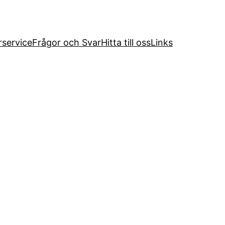
service
Frågor och Svar
Hitta till oss
Links
n