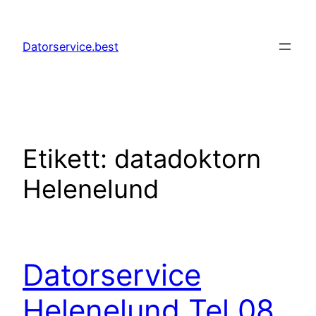
Hoppa
till
Datorservice.best
innehåll
Etikett:
datadoktorn
Helenelund
Datorservice
Helenelund Tel 08