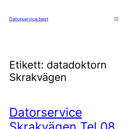
Hoppa
till
Datorservice.best
innehåll
Etikett:
datadoktorn
Skrakvägen
Datorservice
Skrakvägen Tel 08