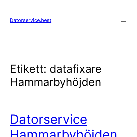
Hoppa
till
Datorservice.best
innehåll
Etikett:
datafixare
Hammarbyhöjden
Datorservice
Hammarbyhöjden