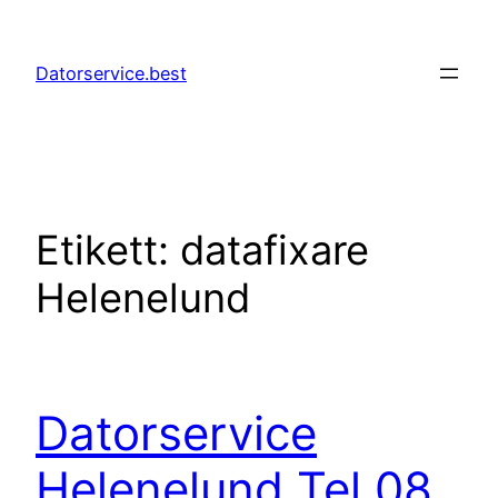
Hoppa
till
Datorservice.best
innehåll
Etikett:
datafixare
Helenelund
Datorservice
Helenelund Tel 08